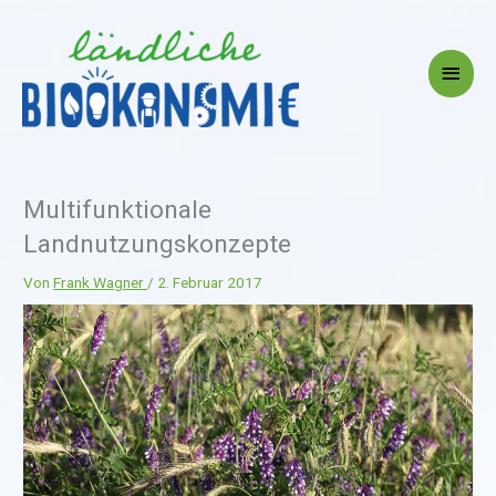
Zum
Inhalt
springen
Haup
Multifunktionale
Landnutzungskonzepte
Von
Frank Wagner
/
2. Februar 2017