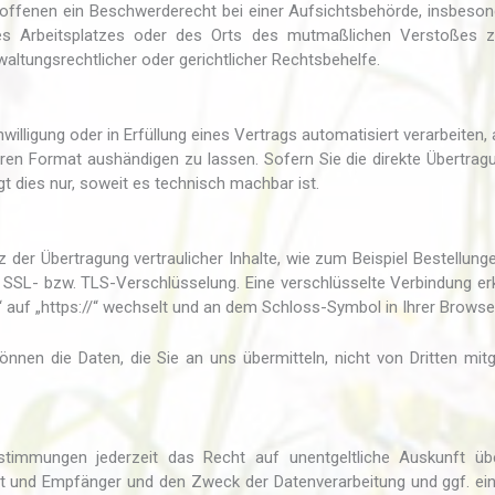
offenen ein Beschwerderecht bei einer Aufsichtsbehörde, insbeson
hres Arbeitsplatzes oder des Orts des mutmaßlichen Verstoßes 
ltungsrechtlicher oder gerichtlicher Rechtsbehelfe.
willigung oder in Erfüllung eines Vertrags automatisiert verarbeiten, 
ren Format aushändigen zu lassen. Sofern Sie die direkte Übertrag
t dies nur, soweit es technisch machbar ist.
der Übertragung vertraulicher Inhalte, wie zum Beispiel Bestellung
ne SSL- bzw. TLS-Verschlüsselung. Eine verschlüsselte Verbindung e
“ auf „https://“ wechselt und an dem Schloss-Symbol in Ihrer Browser
önnen die Daten, die Sie an uns übermitteln, nicht von Dritten mit
timmungen jederzeit das Recht auf unentgeltliche Auskunft übe
t und Empfänger und den Zweck der Datenverarbeitung und ggf. ei