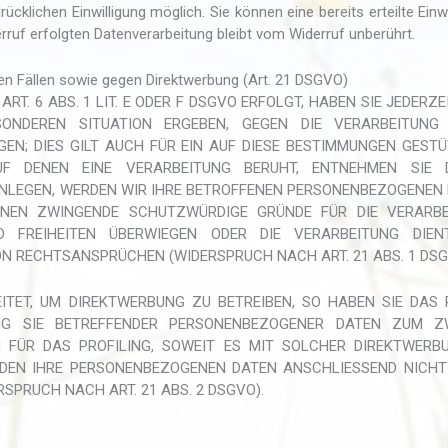
cklichen Einwilligung möglich. Sie können eine bereits erteilte Einwi
rruf erfolgten Datenverarbeitung bleibt vom Widerruf unberührt.
n Fällen sowie gegen Direktwerbung (Art. 21 DSGVO)
. 6 ABS. 1 LIT. E ODER F DSGVO ERFOLGT, HABEN SIE JEDERZE
ONDEREN SITUATION ERGEBEN, GEGEN DIE VERARBEITUNG 
N; DIES GILT AUCH FÜR EIN AUF DIESE BESTIMMUNGEN GEST
AUF DENEN EINE VERARBEITUNG BERUHT, ENTNEHMEN SIE D
NLEGEN, WERDEN WIR IHRE BETROFFENEN PERSONENBEZOGENEN
NNEN ZWINGENDE SCHUTZWÜRDIGE GRÜNDE FÜR DIE VERARB
D FREIHEITEN ÜBERWIEGEN ODER DIE VERARBEITUNG DIEN
 RECHTSANSPRÜCHEN (WIDERSPRUCH NACH ART. 21 ABS. 1 DSG
TET, UM DIREKTWERBUNG ZU BETREIBEN, SO HABEN SIE DAS 
UNG SIE BETREFFENDER PERSONENBEZOGENER DATEN ZUM Z
H FÜR DAS PROFILING, SOWEIT ES MIT SOLCHER DIREKTWERB
RDEN IHRE PERSONENBEZOGENEN DATEN ANSCHLIESSEND NICH
PRUCH NACH ART. 21 ABS. 2 DSGVO).