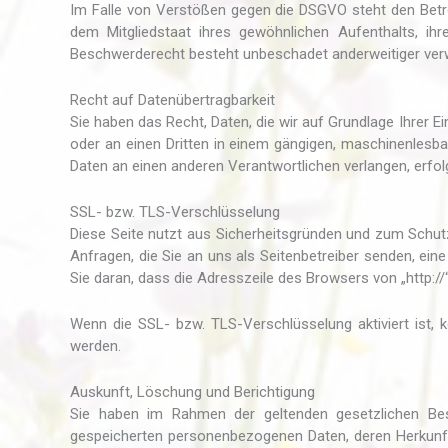
Im Falle von Verstößen gegen die DSGVO steht den Betr
dem Mitgliedstaat ihres gewöhnlichen Aufenthalts, i
Beschwerderecht besteht unbeschadet anderweitiger verwa
Recht auf Daten­übertrag­barkeit
Sie haben das Recht, Daten, die wir auf Grundlage Ihrer Ein
oder an einen Dritten in einem gängigen, maschinenlesba
Daten an einen anderen Verantwortlichen verlangen, erfolg
SSL- bzw. TLS-Verschlüsselung
Diese Seite nutzt aus Sicherheitsgründen und zum Schutz 
Anfragen, die Sie an uns als Seitenbetreiber senden, ei
Sie daran, dass die Adresszeile des Browsers von „http://
Wenn die SSL- bzw. TLS-Verschlüsselung aktiviert ist, k
werden.
Auskunft, Löschung und Berichtigung
Sie haben im Rahmen der geltenden gesetzlichen Bes
gespeicherten personenbezogenen Daten, deren Herkunf