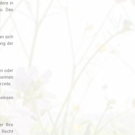
dere in
zu. Das
an sich
ung der
en oder
rkennen
zeile.
gelesen
r Ihre
n Recht