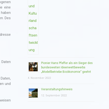
zogenen
ie eine
m haben
en. Des
Adresse
n Daten
Pionier Hans Pfeffer als ein Sieger des
bundesweiten Ideenwettbewerbs
„Modellbetriebe Bioökonomie“ geehrt
 Daten,
4. November 2022
ben und
Veranstaltungshinweis
12. September 2022
fweisen