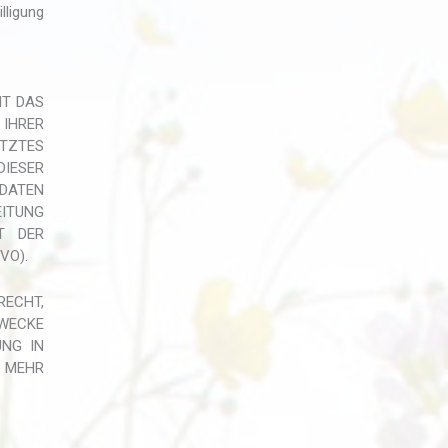
lligung
IT DAS
IHRER
ÜTZTES
IESER
 DATEN
EITUNG
T DER
VO).
RECHT,
WECKE
UNG IN
T MEHR