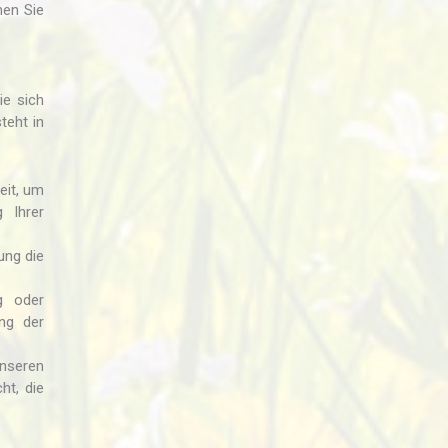
nen Sie
ie sich
teht in
eit, um
 Ihrer
ung die
g oder
ng der
unseren
ht, die