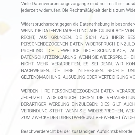
Viele Datenverarbeitungsvorgänge sind nur mit Ihrer ausdrü
jederzeit widerrufen. Die Rechtmäßigkeit der bis zum Wide
Widerspruchsrecht gegen die Datenerhebung in besondere
WENN DIE DATENVERARBEITUNG AUF GRUNDLAGE VON ART
RECHT, AUS GRÜNDEN, DIE SICH AUS IHRER BES
PERSONENBEZOGENEN DATEN WIDERSPRUCH EINZULEGE
PROFILING. DIE JEWEILIGE RECHTSGRUNDLAGE, 
DATENSCHUTZERKLÄRUNG. WENN SIE WIDERSPRUCH EI
NICHT MEHR VERARBEITEN, ES SEI DENN, WIR KÖ
NACHWEISEN, DIE IHRE INTERESSEN, RECHTE UN
GELTENDMACHUNG, AUSÜBUNG ODER VERTEIDIGUNG VON
WERDEN IHRE PERSONENBEZOGENEN DATEN VERARBEI
JEDERZEIT WIDERSPRUCH GEGEN DIE VERARBEIT
DERARTIGER WERBUNG EINZULEGEN; DIES GILT AUC
VERBINDUNG STEHT. WENN SIE WIDERSPRECHEN, WE
ZUM ZWECKE DER DIREKTWERBUNG VERWENDET (WIDERS
Beschwerde­recht bei der zuständigen Aufsichts­behörde